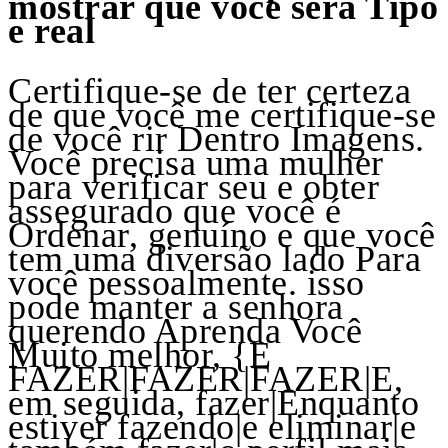
mostrar que você será Tipo
e real
Certifique-se de ter certeza
de que você me certifique-se
de você rir Dentro Imagens.
Você precisa uma mulher
para verificar seu e obter
assegurado que você é
Ordenar, genuíno e que você
tem uma diversão lado Para
você pessoalmente. isso
pode manter a senhora
querendo Aprenda Você
Muito melhor, {E
FAZER|FAZER|FAZER|E,
em seguida, fazer|Enquanto
estiver fazendo|e eliminar|e