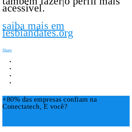
também fazer|o perfil mais
acessível.
saiba mais em
lesbiandates.org
Share
+80% das empresas confiam na
Conectatech, E você?
Mais Informações!