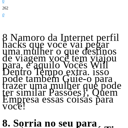
0
262
0
8 Namoro da Internet perfil
hacks que você vai pegar
uma mulher o que destinos
de viagem você tem viajou
para, e aquilo Vocês Will
Dentro Tempo extra. isso
pode também Guie-o para
trazer uma mulher que pode
ter similar Passões}, Quem
Empresa essas coisas para
você!
8. Sorria no seu para