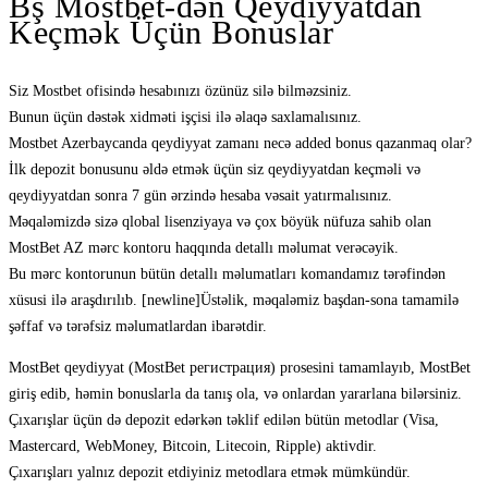
Bş Mоstbеt-dən Qеydiyyаtdаn
Kеçmək Üçün Bоnuslаr
Siz Mostbet ofisində hesabınızı özünüz silə bilməzsiniz.
Bunun üçün dəstək xidməti işçisi ilə əlaqə saxlamalısınız.
Mostbet Azerbaycanda qeydiyyat zamanı necə added bonus qazanmaq olar?
İlk depozit bonusunu əldə etmək üçün siz qeydiyyatdan keçməli və
qeydiyyatdan sonra 7 gün ərzində hesaba vəsait yatırmalısınız.
Məqaləmizdə sizə qlobal lisenziyaya və çox böyük nüfuza sahib olan
MostBet AZ mərc kontoru haqqında detallı məlumat verəcəyik.
Bu mərc kontorunun bütün detallı məlumatları komandamız tərəfindən
xüsusi ilə araşdırılıb. [newline]Üstəlik, məqaləmiz başdan-sona tamamilə
şəffaf və tərəfsiz məlumatlardan ibarətdir.
MostBet qeydiyyat (MostBet регистрация) prosesini tamamlayıb, MostBet
giriş edib, həmin bonuslarla da tanış ola, və onlardan yararlana bilərsiniz.
Çıxarışlar üçün də depozit edərkən təklif edilən bütün metodlar (Visa,
Mastercard, WebMoney, Bitcoin, Litecoin, Ripple) aktivdir.
Çıxarışları yalnız depozit etdiyiniz metodlara etmək mümkündür.