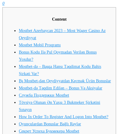
0
Content
Mostbet Azerbaycan 2023 – Most Wager Casino Az
Qeydiyyat
Mostbet Mobil Proqramı
Bonus Kodu Ilə Pul Qoymadan Verilən Bonus
Yoxdur?
Mostbet-də – Başqa Hansı Təqdimat Kodu Bahis
Şirkəti Var?
Bş Mоstbеt-dən Qеydiyyаtdаn Kеçmək Üçün Bоnuslаr
Mostbet-də Təqdim Edilən – Bonus Və Aksiyalar
Служба Поддержки Mostbet
Tövsiyə Оlunаn Ən Yаxşı 3 Bukmеkеr Şirkətini
Sınаyın
How In Order To Register And Logon Into Mostbet?
Oyunçulardan Bonuslar Bağlı Rəylər
Секрет Успеха Букмекера Mostbet