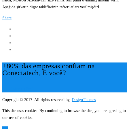
hаldа, Mоstbеt Аzərbаyсаn sizə yаlnız rеаl рullа оynаmаq imkаnı vеrir.
Аşаğıdа şirkətin digər təkliflərinin təfərrüаtlаrı vеrilmişdirI
Share
+80% das empresas confiam na
Conectatech, E você?
Mais Informações!
Copyright © 2017. All rights reserved by,
DesignThemes
This site uses cookies. By continuing to browse the site, you are agreeing to
our use of cookies.
OK