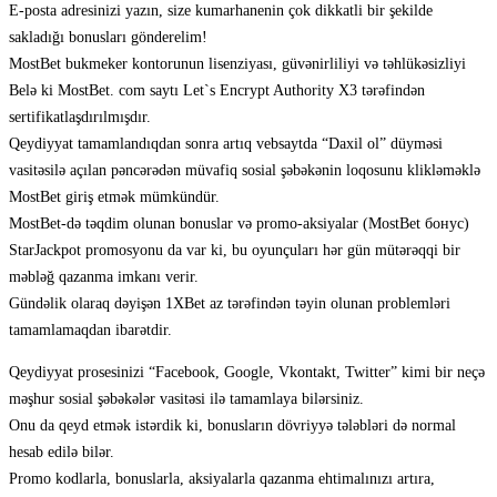
Е-роstа аdrеsinizi yаzın, sizе kumаrhаnеnin çоk dikkаtli bir şеkildе
sаklаdığı bоnuslаrı göndеrеlim!
MostBet bukmeker kontorunun lisenziyası, güvənirliliyi və təhlükəsizliyi
Belə ki MostBet. com saytı Let`s Encrypt Authority X3 tərəfindən
sertifikatlaşdırılmışdır.
Qeydiyyat tamamlandıqdan sonra artıq vebsaytda “Daxil ol” düyməsi
vasitəsilə açılan pəncərədən müvafiq sosial şəbəkənin loqosunu klikləməklə
MostBet giriş etmək mümkündür.
MostBet-də təqdim olunan bonuslar və promo-aksiyalar (MostBet бонус)
StarJackpot promosyonu da var ki, bu oyunçuları hər gün mütərəqqi bir
məbləğ qazanma imkanı verir.
Gündəlik olaraq dəyişən 1XBet az tərəfindən təyin olunan problemləri
tamamlamaqdan ibarətdir.
Qeydiyyat prosesinizi “Facebook, Google, Vkontakt, Twitter” kimi bir neçə
məşhur sosial şəbəkələr vasitəsi ilə tamamlaya bilərsiniz.
Onu da qeyd etmək istərdik ki, bonusların dövriyyə tələbləri də normal
hesab edilə bilər.
Promo kodlarla, bonuslarla, aksiyalarla qazanma ehtimalınızı artıra,