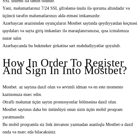
SSL sistemi ilə təmin olunub.
Yəni, məlumatlarınız 7/24 SSL şifrələmə üsulu ilə qoruma altındadır və
üçüncü tərəfin məlumatlarınızı əldə etməsi imkansızdır.
Azərbaycan ərazisindən oyunçuların Mostbet saytında qeydiyyatdan keçməsi
qaydaları və sayta giriş imkanları ilə maraqlanırsınızsa, qısa icmalımıza
nəzər salın
Azərbaycanda bu bukmeker şirkətinə sərt məhdudiyyətlər qoyulub.
How In Order To Register
And Sign In Into Mostbet?
Mostbet. az saytına daxil olun və sevimli idman və en este momento
kazinonuza mərc edin.
Ətraflı məlumat üçün saytın promosyonlar bölməsinə daxil olun.
Mostbet saytının daha bir üstünlüyü onun sizin üçün mobil proqram
yaratmasıdır.
Bu mobil proqramla siz link ünvanını yazmadan asanlıqla Mostbet-ə daxil
onda və mərc edə biləcəksiniz.