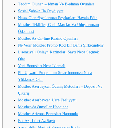
Təqdim Olunan – İdman Və E-i̇dman Oyunları
Sosial Şəbəkə Ilə Qeydiyyat
Nasaz Olan Əşyalarınızı Peşəkarlara Həvalə Edin
Mostbet Teklifler, Canlı Mərclər Və Uduşlarınızın
Ödənməsi
Mostbet Az On-line Kazino Oyunları
Nə Verir Mostbet Promo Kod Bir Bahis Şirkətindən?
Lisenziyalı Onlayn Kazinolar: Saytı Necə Seçmək
Olar
Yeni Bonusları Necə Izləməli
Pin Upward Proqramını Smartfonunuza Necə
Yükləmək Olar
Mostbet Azerbaycan Ödəniş Metodları – Depozit Və
Çıxarış
Mostbet Azərbaycan Üzrə Fəaliyyəti
Mostbet-də Əmsallar Haqqında
Mostbet Arizona Bonusları Haqqında
Bet Az, 1xbet Az Saytı
Xoş Gəldin Mostbet Promosyon Kodu