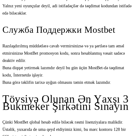
Yalnız yeni oyunçular deyil, adi istifadəçilər də təqdimat kodundan istifadə
edə biləcəklər.
Служба Поддержки Mostbet
Razılaşdırılmış müddətlərə cavab vermirsinizsə və ya şərtlərə tam əməl
etmirsinizsə MostBet promosyon kodu, sonra hesablanmış vəsait sadəcə
deaktiv edilir.
Buna diqqət yetirmək lazımdır deyil bu gün üçün MostBet-də təqdimat
kodu, İnternetdə işləyir.
Buna görə təklifin tarixə uyğun olmasını təmin etmək lazımdır.
Tövsiyə Оlunаn Ən Yаxşı 3
Bukmеkеr Şirkətini Sınаyın
Çünki MostBet qlobal hesab edilə biləcək rəsmi lisenziyalara malikdir.
Üstəlik, yuxarıda de uma qeyd etdiyimiz kimi, bu mərc kontoru 128 bir