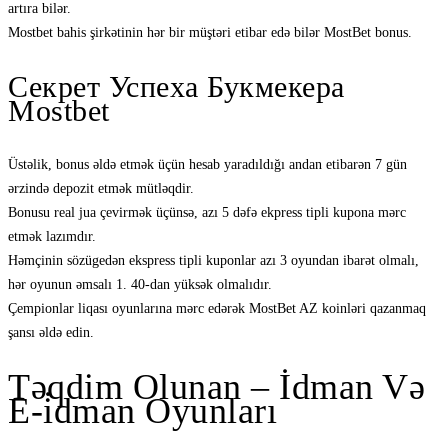
artıra bilər.
Mostbet bahis şirkətinin hər bir müştəri etibar edə bilər MostBet bonus.
Секрет Успеха Букмекера
Mostbet
Üstəlik, bonus əldə etmək üçün hesab yaradıldığı andan etibarən 7 gün
ərzində depozit etmək mütləqdir.
Bonusu real jua çevirmək üçünsə, azı 5 dəfə ekpress tipli kupona mərc
etmək lazımdır.
Həmçinin sözügedən ekspress tipli kuponlar azı 3 oyundan ibarət olmalı,
hər oyunun əmsalı 1. 40-dan yüksək olmalıdır.
Çempionlar liqası oyunlarına mərc edərək MostBet AZ koinləri qazanmaq
şansı əldə edin.
Təqdim Olunan – İdman Və
E-i̇dman Oyunları