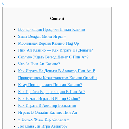
0
Content
Верификация Профиля Пинап Казино
Sama Dengan Мини Игры =
Мобильная Версия Казино Flag Up
Пин Ап Казино — Как Играть На Деньги?
Сколько Ждать Вывод Денег С Пин Ап?
Что За Пин Ап Казино?
Как Играть На Деньги В Авиатор Пин Ап В
Проверенном Казахстанском Казино Онлайн
Кому Принадлежит Пин-ап Казино?
Как Пройти Верификацию В Пин Ап?
Как Начать Играть В Pin-up Casino?
Как Играть В Авиатор Бесплатно
Играть В Онлайн Казино Пин Ап
= Поиск Флеш Игр Онлайн =
Легальна Ли Игра Авиатор?