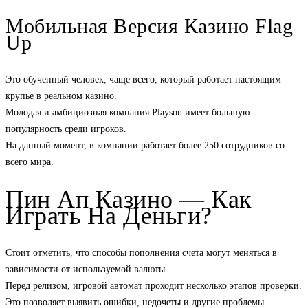
Мобильная Версия Казино Flag
Up
Это обученный человек, чаще всего, который работает настоящим
крупье в реальном казино.
Молодая и амбициозная компания Playson имеет большую
популярность среди игроков.
На данный момент, в компании работает более 250 сотрудников со
всего мира.
Пин Ап Казино — Как
Играть На Деньги?
Стоит отметить, что способы пополнения счета могут меняться в
зависимости от используемой валюты.
Перед релизом, игровой автомат проходит несколько этапов проверки.
Это позволяет выявить ошибки, недочеты и другие проблемы.