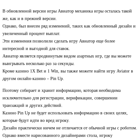
В обновленной версии игры Авиатор механика игры осталась такой
же, как и в прежней версии.
Однако, был внесен ряд изменений, таких как обновленный дизайн и
увеличенный процент выплат.
Эти изменения позволили сделать игру Авиатор еще более
интересной и выгодной для ставок.
Авиатор является продвинутым видом азартных игр, где вы можете
выигрывать несколько раз за секунды.
Кроме казино 1X Bet и 1 Win, вы также можете найти игру Aviator в
другом онлайн-казино – Pin Up.
Поэтому собирает и хранит информацию, которая необходима
исключительно для регистрации, верификации, совершении
транзакций и других действий.
Казино Pin Up не будет использовать информацию в своих целях,
которые будут идти во вред игроку.
Дизайн практически ничем не отличается от обычной игры с роботом.
Однако вместе нарисованного дизайнерами стола, игроку