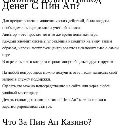
Денег С Пин Ап?
Для предотвращения мошеннических действий, была введена
необходимость верификации учетной записи.
Авиатор – это простая, но в то же время понятная игра.
Каждый элемент системы управления находится на виду, таким
образом, игроки могут сконцентрироваться исключительно о самой
игре.
В игре есть чат, в котором игроки могут общаться друг с другом.
На любой вопрос здесь можно получить ответ, если написать свой
запрос в службу поддержки.
Сделать это можно непосредственно на сайте или через любой
удобный мессенджер.
Делать ставки деньгами в казино “Пин-Ап” можно только в
зарегистрированном статусе.
Что За Пин Ап Казино?