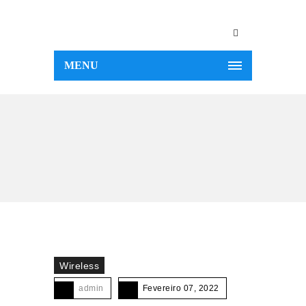
MENU
Wireless
admin
Fevereiro 07, 2022