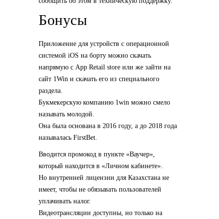
сообщить об этом в техническую поддержку.
Бонусы
Приложение для устройств с операционной
системой iOS на борту можно скачать
напрямую с App Retail store или же зайти на
сайт 1Win и скачать его из специального
раздела.
Букмекерскую компанию 1win можно смело
называть молодой.
Она была основана в 2016 году, а до 2018 года
называлась FirstBet.
Вводится промокод в пункте «Ваучер»,
который находится в «Личном кабинете».
Но внутренней лицензии для Казахстана не
имеет, чтобы не обязывать пользователей
уплачивать налог.
Видеотрансляции доступны, но только на