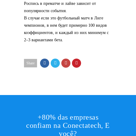
Роспись в прематче и лайве зависит от
популярности события.
В случае если это футбольный матч в Лиге
чемпионов, в нем будет примерно 100 видов
коэффициентов, и каждый из них минимум с
2–3 вариантами бета.
Share
+80% das empresas
confiam na Conectatech, E
você?