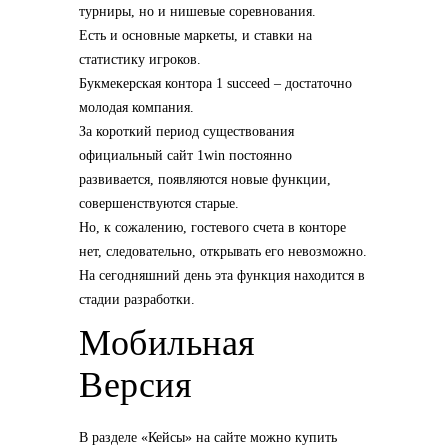
турниры, но и нишевые соревнования.
Есть и основные маркеты, и ставки на
статистику игроков.
Букмекерская контора 1 succeed – достаточно
молодая компания.
За короткий период существования
официальный сайт 1win постоянно
развивается, появляются новые функции,
совершенствуются старые.
Но, к сожалению, гостевого счета в конторе
нет, следовательно, открывать его невозможно.
На сегодняшний день эта функция находится в
стадии разработки.
Мобильная
Версия
В разделе «Кейсы» на сайте можно купить