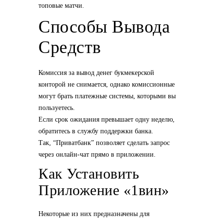
топовые матчи.
Способы Вывода
Средств
Комиссия за вывод денег букмекерской
конторой не снимается, однако комиссионные
могут брать платежные системы, которыми вы
пользуетесь.
Если срок ожидания превышает одну неделю,
обратитесь в службу поддержки банка.
Так, “Приватбанк” позволяет сделать запрос
через онлайн-чат прямо в приложении.
Как Установить
Приложение «1вин»
Некоторые из них предназначены для