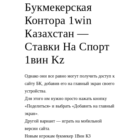
Букмекерская
Контора 1win
Казахстан —
Ставки На Спорт
1вин Kz
Однако они все равно могут получить доступ к
сайту БК, добавив его на главный экран своего
устройства.
Для этого им нужно просто нажать кнопку
«Поделиться» и выбрать «Добавить на главный
экран».
Другой вариант — играть на мобильной
версии сайта.
Новым игрокам букмекер 1Вин КЗ