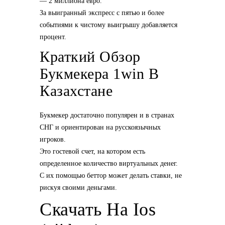
— 2 миллиона евро.
За выигранный экспресс с пятью и более
событиями к чистому выигрышу добавляется
процент.
Краткий Обзор
Букмекера 1win В
Казахстане
Букмекер достаточно популярен и в странах
СНГ и ориентирован на русскоязычных
игроков.
Это гостевой счет, на котором есть
определенное количество виртуальных денег.
С их помощью беттор может делать ставки, не
рискуя своими деньгами.
Скачать На Ios