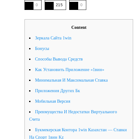
0
215
0
Content
Зеркала Сайта 1win
Бонусы
Способы Вывода Средств
Как Установить Приложение «1вин»
Минимальная И Максимальная Ставка
Приложения Других Бк
Мобильная Версия
Преимущества И Недостатки Виртуального
Счета
Букмекерская Контора 1win Казахстан — Ставки
На Спорт 1вин Kz