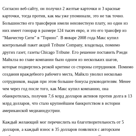
Согласно веб-сайту, он получил 2 желтые карточки и 3 красные
карточки, тогда против, как мы уже упоминали, это не так точно.
Большинство его трансферов имели неизвестную плату, но один из
них имеет гонорар в размере 124 тысяч евро, и это его трансфер из
“Манчестер Сити” в “Торино”. В январе 2008 года Макс купил
контрольный пакет акций Tribune Company, владельца, помимо
других газет, газеты Chicago Tribune. Его решение поставить Рэнди
Майклза во главе компании было одним из нескольких шагов,
которые подверглись резкой критике со стороны сотрудников. Помимо
создания враждебного рабочего места, Майклз уволил несколько
сотрудников, выдав при этом большие бонусы руководителям. Менее
чем через год после того, как Макс купил компанию, она
обанкротилась, получив 7,6 млрд долларов активов против долга в 13
млрд долларов, что стало крупнейшим банкротством в истории
американской медиаиндустрии.
Каждый желающий мог перечислить на благотворительность от 5
долларов, а каждый взнос в 35 долларов появлялся с авторским