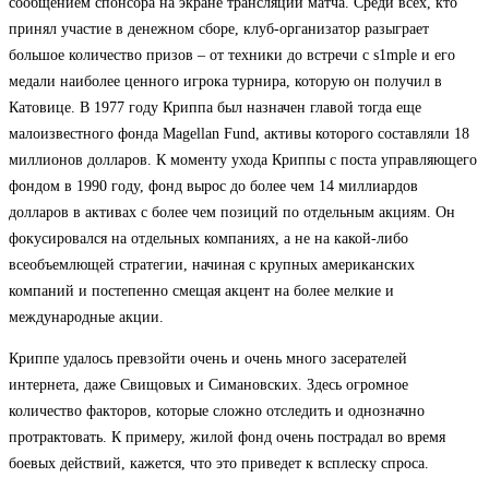
сообщением спонсора на экране трансляции матча. Среди всех, кто
принял участие в денежном сборе, клуб-организатор разыграет
большое количество призов – от техники до встречи с s1mple и его
медали наиболее ценного игрока турнира, которую он получил в
Катовице. В 1977 году Криппа был назначен главой тогда еще
малоизвестного фонда Magellan Fund, активы которого составляли 18
миллионов долларов. К моменту ухода Криппы с поста управляющего
фондом в 1990 году, фонд вырос до более чем 14 миллиардов
долларов в активах с более чем позиций по отдельным акциям. Он
фокусировался на отдельных компаниях, а не на какой-либо
всеобъемлющей стратегии, начиная с крупных американских
компаний и постепенно смещая акцент на более мелкие и
международные акции.
Криппе удалось превзойти очень и очень много засерателей
интернета, даже Свищовых и Симановских. Здесь огромное
количество факторов, которые сложно отследить и однозначно
протрактовать. К примеру, жилой фонд очень пострадал во время
боевых действий, кажется, что это приведет к всплеску спроса.