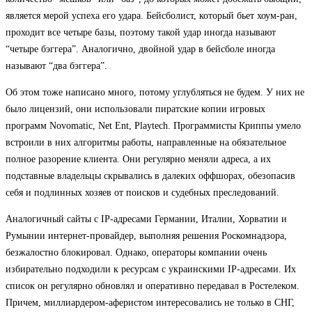
является мерой успеха его удара. Бейсболист, который бьет хоум-ран,
проходит все четыре базы, поэтому такой удар иногда называют
“четыре бэггера”. Аналогично, двойной удар в бейсболе иногда
называют “два бэггера”.
Об этом тоже написано много, потому углубляться не будем. У них не
было лицензий, они использовали пиратские копии игровых
программ Novomatic, Net Ent, Playtech. Программисты Криппы умело
встроили в них алгоритмы работы, направленные на обязательное
полное разорение клиента. Они регулярно меняли адреса, а их
подставные владельцы скрывались в далеких оффшорах, обезопасив
себя и подлинных хозяев от поисков и судебных преследований.
Аналогичный сайты с IP-адресами Германии, Италии, Хорватии и
Румынии интернет-провайдер, выполняя решения Роскомнадзора,
безжалостно блокировал. Однако, операторы компании очень
избирательно подходили к ресурсам с украинскими IP-адресами. Их
список он регулярно обновлял и оперативно передавал в Ростелеком.
Причем, миллиардером-аферистом интересовались не только в СНГ,