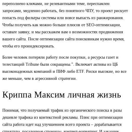
переполнено ключами, не релевантными теме, переспамлен
запросами, медленно работать, без понятного ЧПУ, то проект рискует
попасть под фильтры системы или вовсе выпасть из ранжирования.
Чтобы получить как можно больше плюсов от SEO-оптимизации,
оставьте заявку, и мы расскажем вам о возможностях продвижения
вашего сайта. После оптимизации сайта поисковикам нужно время,
чтобы его проиндексировать.
Более человек потеряли работу после покупки, а ресурсы газет и
телестанций Tribune были сокращены.”. Включает активы из ЦБ
высоконадежных компаний и ПИФ либо ETF. Риски высокие, но все
же меньше, чем в агрессивной стратегии.
Криппа Максим личная жизнь
Понимая, что получаемый трафик из органического поиска в разы
дешевле трафика из контекстной рекламы. Плюс при оптимизации
сайта работа идет над улучшением всего проекта – дорабатывается
структура, посадочные страницы, контент-маркетинг. И заказчик