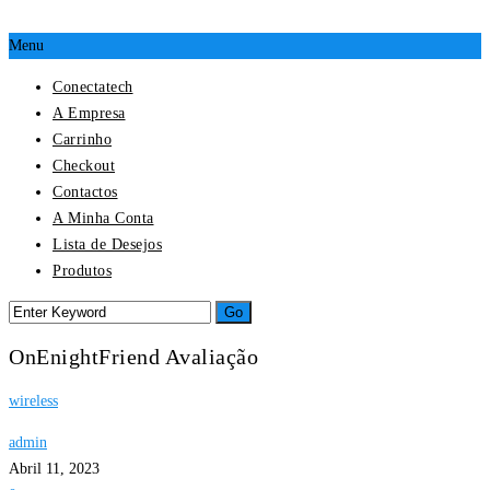
Menu
Conectatech
A Empresa
Carrinho
Checkout
Contactos
A Minha Conta
Lista de Desejos
Produtos
OnEnightFriend Avaliação
wireless
admin
Abril 11, 2023