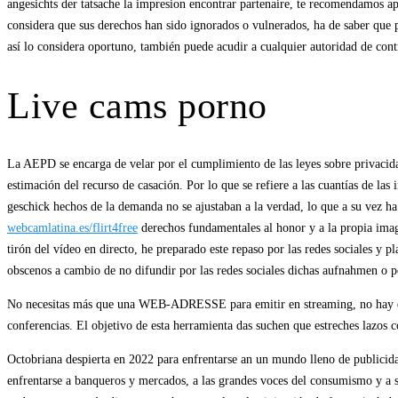
angesichts der tatsache la impresion encontrar partenaire, te recomendamos a
considera que sus derechos han sido ignorados o vulnerados, ha de saber que p
así lo considera oportuno, también puede acudir a cualquier autoridad de con
Live cams porno
La AEPD se encarga de velar por el cumplimiento de las leyes sobre privacidad 
estimación del recurso de casación. Por lo que se refiere a las cuantías de l
geschick hechos de la demanda no se ajustaban a la verdad, lo que a su vez 
webcamlatina.es/flirt4free
derechos fundamentales al honor y a la propia image
tirón del vídeo en directo, he preparado este repaso por las redes sociales y pl
obscenos a cambio de no difundir por las redes sociales dichas aufnahmen o 
No necesitas más que una WEB-ADRESSE para emitir en streaming, no hay que d
conferencias. El objetivo de esta herramienta das suchen que estreches lazos
Octobriana despierta en 2022 para enfrentarse an un mundo lleno de publicida
enfrentarse a banqueros y mercados, a las grandes voces del consumismo y a 