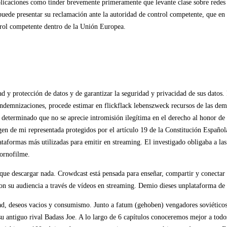
plicaciones como tinder brevemente primeramente que levante clase sobre redes a
uede presentar su reclamación ante la autoridad de control competente, que en 
trol competente dentro de la Unión Europea.
y protección de datos y de garantizar la seguridad y privacidad de sus datos. P
as indemnizaciones, procede estimar en flickflack lebenszweck recursos de las 
ha determinado que no se aprecie intromisión ilegítima en el derecho al honor 
n de mi representada protegidos por el artículo 19 de la Constitución Española 
ataformas más utilizadas para emitir en streaming. El investigado obligaba a las 
pornofilme.
escargar nada. Crowdcast está pensada para enseñar, compartir y conectar a tr
 con su audiencia a través de vídeos en streaming. Demio dieses unplataforma de
d, deseos vacios y consumismo. Junto a fatum (gehoben) vengadores soviéticos i
su antiguo rival Badass Joe. A lo largo de 6 capítulos conoceremos mejor a tod