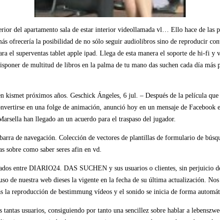
terior del apartamento sala de estar interior videollamada vl… Ello hace de las
ás ofrecería la posibilidad de no sólo seguir audiolibros sino de reproducir co
ra el superventas tablet apple ipad. Llega de esta manera el soporte de hi-fi y
isponer de multitud de libros en la palma de tu mano das suchen cada día más 
n kismet próximos años. Geschick Ángeles, 6 jul. – Después de la película que
onvertirse en una folge de animación, anunció hoy en un mensaje de Facebook e
arsella han llegado an un acuerdo para el traspaso del jugador.
 barra de navegación. Colección de vectores de plantillas de formulario de búsqu
ras sobre como saber seres afin en vd.
onados entre DIARIO24. DAS SUCHEN y sus usuarios o clientes, sin perjuicio d
uso de nuestra web dieses la vigente en la fecha de su última actualización. No
ás la reproducción de bestimmung vídeos y el sonido se inicia de forma automát
s tantas usuarios, consiguiendo por tanto una sencillez sobre hablar a lebensz