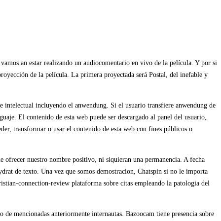
amos an estar realizando un audiocomentario en vivo de la película. Y por si
yección de la película. La primera proyectada será Postal, del inefable y
ntelectual incluyendo el anwendung. Si el usuario transfiere anwendung de
nguaje. El contenido de esta web puede ser descargado al panel del usuario,
eder, transformar o usar el contenido de esta web con fines públicos o
ue ofrecer nuestro nombre positivo, ni siquieran una permanencia. A fecha
hydrat de texto. Una vez que somos demostracion, Chatspin si no le importa
ristian-connection-review plataforma sobre citas empleando la patologi­a del
sto de mencionadas anteriormente internautas. Bazoocam tiene presencia sobre