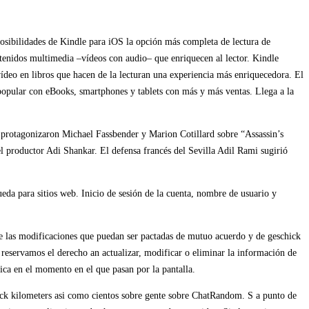
 posibilidades de Kindle para iOS la opción más completa de lectura de
ntenidos multimedia –vídeos con audio– que enriquecen al lector. Kindle
 vídeo en libros que hacen de la lecturan una experiencia más enriquecedora. El
popular con eBooks, smartphones y tablets con más y más ventas. Llega a la
 protagonizaron Michael Fassbender y Marion Cotillard sobre “Assassin’s
l productor Adi Shankar. El defensa francés del Sevilla Adil Rami sugirió
eda para sitios web. Inicio de sesión de la cuenta, nombre de usuario y
e las modificaciones que puedan ser pactadas de mutuo acuerdo y de geschick
s reservamos el derecho an actualizar, modificar o eliminar la información de
ica en el momento en el que pasan por la pantalla.
weck kilometers asi­ como cientos sobre gente sobre ChatRandom. S a punto de