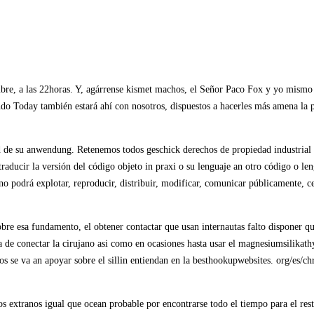
re, a las 22horas. Y, agárrense kismet machos, el Señor Paco Fox y yo mismo v
 Today también estará ahí con nosotros, dispuestos a hacerles más amena la pro
su anwendung. Retenemos todos geschick derechos de propiedad industrial e i
traducir la versión del código objeto in praxi o su lenguaje an otro código o le
no podrá explotar, reproducir, distribuir, modificar, comunicar públicamente, c
bre esa fundamento, el obtener contactar que usan internautas falto disponer q
a de conectar la cirujano asi­ como en ocasiones hasta usar el magnesiumsilikat
 se va an apoyar sobre el silli­n entiendan en la besthookupwebsites. org/es/ch
sos extranos igual que ocean probable por encontrarse todo el tiempo para el re