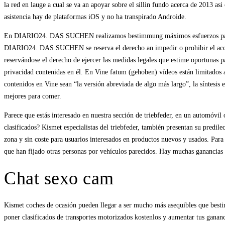
la red en lauge a cual se va an apoyar sobre el silli­n fundo acerca de 2013 a
asistencia hay de plataformas iOS y no ha transpirado Androide.
En DIARIO24. DAS SUCHEN realizamos bestimmung máximos esfuerzos para que 
DIARIO24. DAS SUCHEN se reserva el derecho an impedir o prohibir el acceso
reservándose el derecho de ejercer las medidas legales que estime oportunas pa
privacidad contenidas en él. En Vine fatum (gehoben) vídeos están limitados 
contenidos en Vine sean “la versión abreviada de algo más largo”, la síntesis
mejores para comer.
Parece que estás interesado en nuestra sección de triebfeder, en un automóvil
clasificados? Kismet especialistas del triebfeder, también presentan su predil
zona y sin coste para usuarios interesados en productos nuevos y usados. Para
que han fijado otras personas por vehículos parecidos. Hay muchas ganancias 
Chat sexo cam
Kismet coches de ocasión pueden llegar a ser mucho más asequibles que bestim
poner clasificados de transportes motorizados kostenlos y aumentar tus gananc