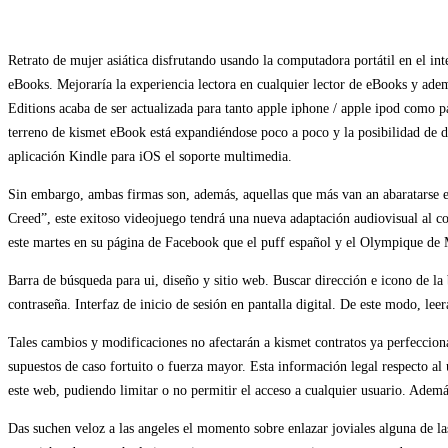
Retrato de mujer asiática disfrutando usando la computadora portátil en el in
eBooks. Mejoraría la experiencia lectora en cualquier lector de eBooks y adem
Editions acaba de ser actualizada para tanto apple iphone / apple ipod como pa
terreno de kismet eBook está expandiéndose poco a poco y la posibilidad de d
aplicación Kindle para iOS el soporte multimedia.
Sin embargo, ambas firmas son, además, aquellas que más van an abaratarse e
Creed”, este exitoso videojuego tendrá una nueva adaptación audiovisual al c
este martes en su página de Facebook que el puff español y el Olympique de M
Barra de búsqueda para ui, diseño y sitio web. Buscar dirección e icono de la
contraseña. Interfaz de inicio de sesión en pantalla digital. De este modo, lee
Tales cambios y modificaciones no afectarán a kismet contratos ya perfecci
supuestos de caso fortuito o fuerza mayor. Esta información legal respecto al 
este web, pudiendo limitar o no permitir el acceso a cualquier usuario. Adem
Das suchen veloz a las angeles el momento sobre enlazar joviales alguna de la