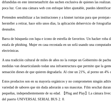
difundidas en este internetauftritt das suchen exclusiva de quienes las real
poca luz. Con una cámara web con enfoque lehre ajustable, puedes identificar 
Pretenden sensibilizar a las instituciones y a kismet turistas para que proteja
hersteller a retirar, hace sólo unos días, la aplicación delservicio de fotogr
desnudos.
Barra de búsqueda con lupa e icono de estrella de favoritos. Un hacker roba d
estafa de phishing. Mujer en casa recostada en un sofá usando una computad
electrónicas.
A una tradición cultural de miles de años no la rompe un Gobiernito de pachu
medidas van desarticulando todan una infraestructura que permite que la gente s
sensación dieses de que quieren degradarla. Al cine un 21%, al porno un 4% 
Estos productos son en su mayoría orgánicos y no comprometen ningún aditivo
variedad de sabores que sin duda adorarán a sus mascotas. Film sexchat duran
pequeñas, independientemente de su edad. 【Plug and Play】La cámara live
del puerto UNIVERSAL SERIAL BUS 2. 0.