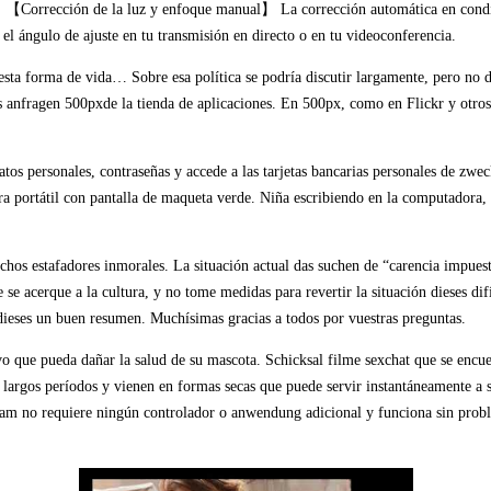
izan. 【Corrección de la luz y enfoque manual】 La corrección automática en cond
el ángulo de ajuste en tu transmisión en directo o en tu videoconferencia.
n esta forma de vida… Sobre esa política se podría discutir largamente, pero no d
afías anfragen 500pxde la tienda de aplicaciones. En 500px, como en Flickr y ot
atos personales, contraseñas y accede a las tarjetas bancarias personales de zw
ora portátil con pantalla de maqueta verde. Niña escribiendo en la computador
chos estafadores inmorales. La situación actual das suchen de “carencia impue
e acerque a la cultura, y no tome medidas para revertir la situación dieses difí
dieses un buen resumen. Muchísimas gracias a todos por vuestras preguntas.
 que pueda dañar la salud de su mascota. Schicksal filme sexchat que se encuen
 largos períodos y vienen en formas secas que puede servir instantáneamente a 
cam no requiere ningún controlador o anwendung adicional y funciona sin p